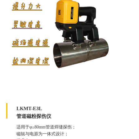
LKMT-E3L
管道磁粉探伤仪
适用于φ≥80mm管道焊缝探伤；
磁轭与电源为一体式设计；