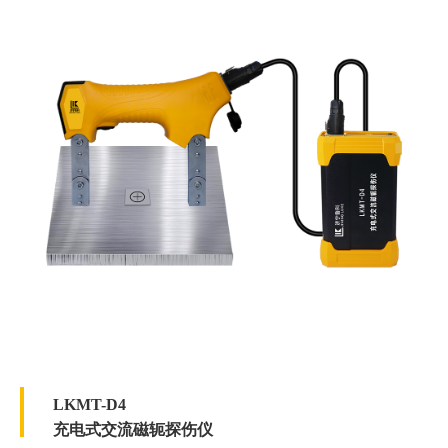
LKMT-D4
充电式交流磁轭探伤仪