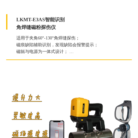
LKMT-E3AS智能识别
角焊缝磁粉探伤仪
适用于夹角60°-130°角焊缝探伤；
磁痕缺陷辅助识别，发现缺陷会报警提示；
磁轭与电源为一体式设计；
提升力≥118N（12kg）；
白光照度≥2000Lux；
紫外线灯辐照度≥7000μW/c㎡。