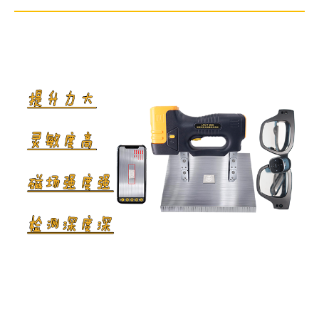
白光照度≥2000Lux；
紫外线灯辐照度≥7000μW/c㎡。