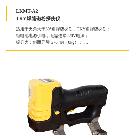
LKMT-A2
TKY焊缝磁粉探伤仪
适用于夹角大于30°角焊缝探伤，TKY角焊缝探伤；
锂电池电源供电，无需连接220V电源；
提升力：斜面导脚 ≥78.4N（8kg）；
球型导脚 ≥49N（5kg）；
白光照度≥2000Lux；
紫外线灯辐照度≥5000μW/cm2；