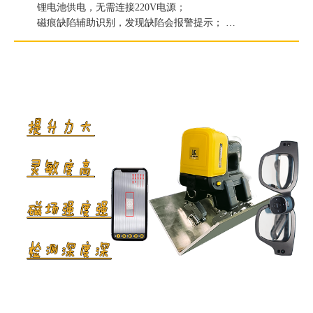
锂电池供电，无需连接220V电源；
磁痕缺陷辅助识别，发现缺陷会报警提示；
提升力≥186.2N（19kg）；
白光照度≥2000Lux；
紫外线灯辐照度≥6000μW/c㎡。