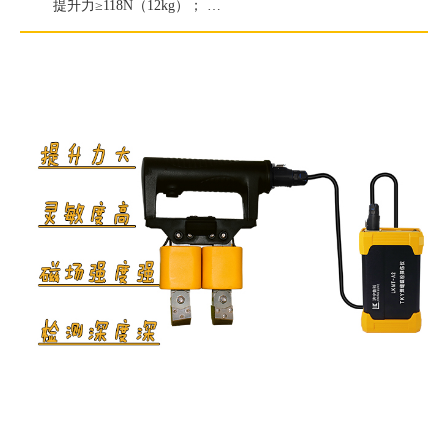
提升力≥118N（12kg）；
白光照度≥2000Lux；
紫外线灯辐照度≥7000μW/c㎡。