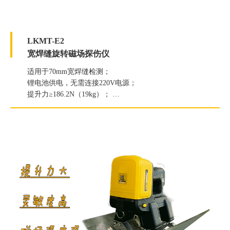
LKMT-E2
宽焊缝旋转磁场探伤仪
适用于70mm宽焊缝检测；
锂电池供电，无需连接220V电源；
提升力≥186.2N（19kg）；
白光照度≥2000Lux；
紫外线灯辐照度≥6000μW/c㎡。