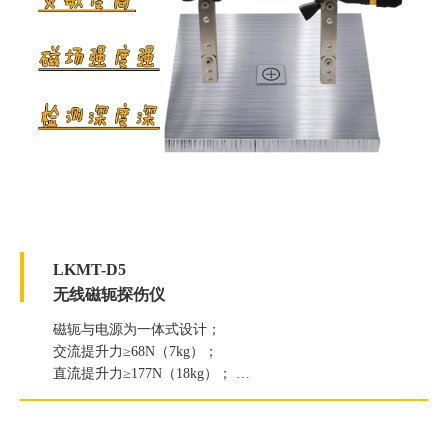
LKMT-D5
无线磁轭探伤仪
磁轭与电源为一体式设计；
交流提升力≥68N（7kg）；
直流提升力≥177N（18kg）；
白光照度≥2000Lux；
紫外线灯辐照度≥6000μW/c㎡。