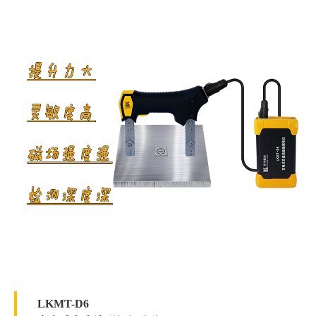
紫外线灯辐照度≥7500μW/c㎡。
LKMT-D6