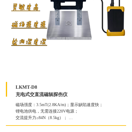
LKMT-D8
充电式交直流磁轭探伤仪
磁场强度：3.5mT(2.8KA/m)；显示缺陷速度快；
锂电池供电，无需连接220V电源；
交流提升力≥84N（8.5kg）；
直流提升力≥304N（31kg）；
白光照度≥4500Lux；