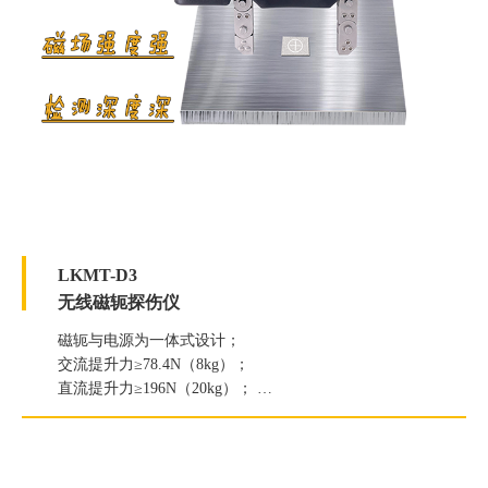
LKMT-D3
无线磁轭探伤仪
磁轭与电源为一体式设计；
交流提升力≥78.4N（8kg）；
直流提升力≥196N（20kg）；
白光照度≥2000Lux；
紫外线灯辐照度≥7000μW/c㎡。