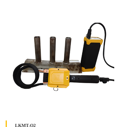
白光照度≥2000Lux；
紫外线灯辐照度≥6000μW/c㎡。
LKMT-O2