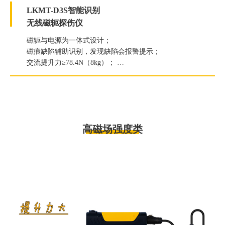
LKMT-D3S智能识别
无线磁轭探伤仪
磁轭与电源为一体式设计；
磁痕缺陷辅助识别，发现缺陷会报警提示；
交流提升力≥78.4N（8kg）；
直流提升力≥196N（20kg）；
白光照度≥2000Lux；
紫外线灯辐照度≥7000μW/c㎡。
高磁场强度类