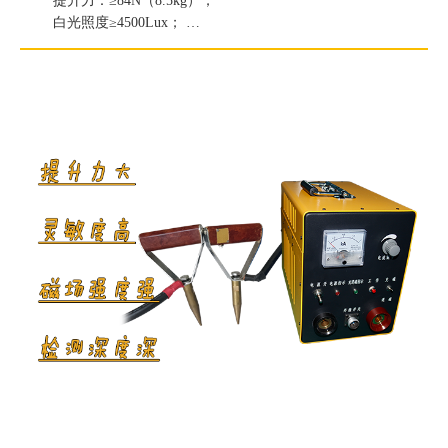
提升力：≥84N（8.5kg）；
白光照度≥4500Lux；
紫外线灯辐照度≥7500μW/c㎡；