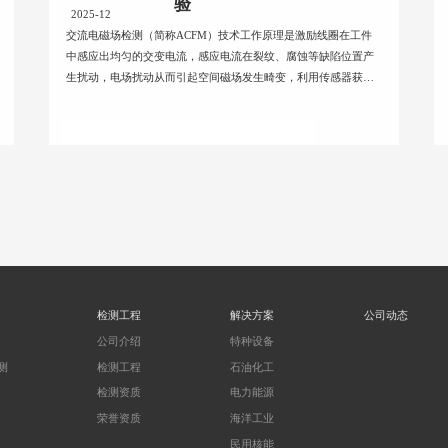
验
2025-12
交流电磁场检测（简称ACFM）技术工作原理是激励线圈在工件
中感应出均匀的交变电流，感应电流在裂纹、腐蚀等缺陷位置产
生扰动，电场扰动从而引起空间磁场发生畸变，利用传感器获得
空间磁...
检测工程
解决方案
公司动态
公司介绍
特种设备
测
检测工程
石油化工
检测资质
电力能源
荣誉资质
海洋工业
民用核能