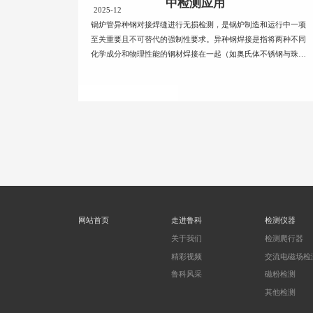
中检测应用
2025-12
锅炉管异种钢对接焊缝进行无损检测，是锅炉制造和运行中一项
至关重要且不可替代的强制性要求。异种钢焊接是指将两种不同
化学成分和物理性能的钢材焊接在一起（如奥氏体不锈钢与珠光
体耐热钢...
网站首页
走进鲁科
检测仪器
关于我们
检测爬行器
精彩视频
交流电磁场检
鲁科风采
磁粉检测
其他检测