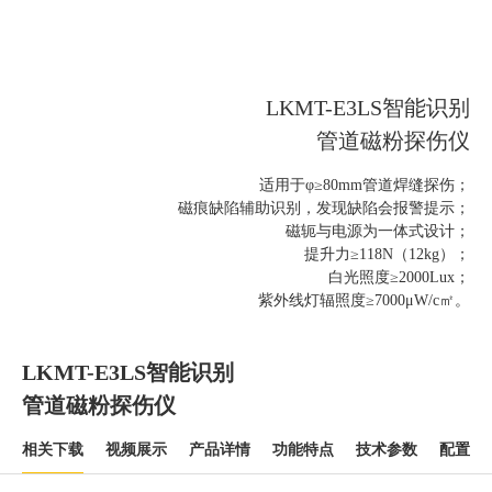
LKMT-E3LS智能识别
管道磁粉探伤仪
适用于φ≥80mm管道焊缝探伤；
磁痕缺陷辅助识别，发现缺陷会报警提示；
磁轭与电源为一体式设计；
提升力≥118N（12kg）；
白光照度≥2000Lux；
紫外线灯辐照度≥7000μW/c㎡。
LKMT-E3LS智能识别
管道磁粉探伤仪
相关下载
视频展示
产品详情
功能特点
技术参数
配置清