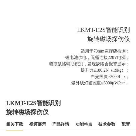
LKMT-E2S智能识别
旋转磁场探伤仪
适用于70mm宽焊缝检测；
锂电池供电，无需连接220V电源；
磁痕缺陷辅助识别，发现缺陷会报警提示；
提升力≥186.2N（19kg）；
白光照度≥2000Lux；
紫外线灯辐照度≥6000μW/c㎡。
LKMT-E2S智能识别
旋转磁场探伤仪
相关下载
视频展示
产品详情
功能特点
技术参数
配置清