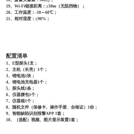
19、Wi-Fi链接距离：≥50m（无阻挡物）；
20、工作温度：-10～60℃；
21、相对湿度：≤90%；
配置清单
1、E型探头1支；
2、主机（长壳）1个；
3、锂电池1块；
4、锂电池充电器1个；
5、探头线1条；
6、仪器腰包1个；
7、仪器箱1个；
8、随机文件（保修卡、操作手册、合格证）1份；
9、智能缺陷识别报警APP 1套；
10、（选配）视频、图片显示装置1套；