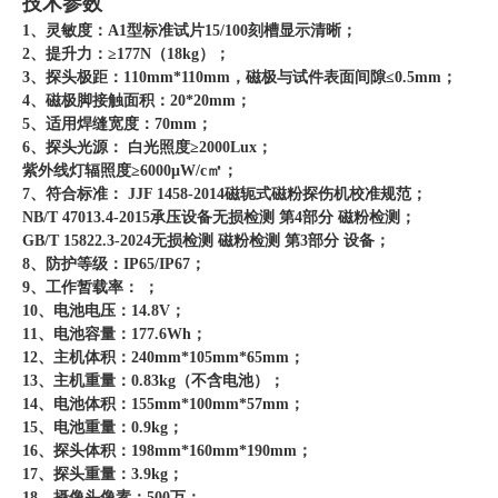
技术参数
1、灵敏度：A1型标准试片15/100刻槽显示清晰；
2、提升力：≥177N（18kg）；
3、探头极距：110mm*110mm，磁极与试件表面间隙≤0.5mm；
4、磁极脚接触面积：20*20mm；
5、适用焊缝宽度：70mm；
6、探头光源： 白光照度≥2000Lux；
紫外线灯辐照度≥6000μW/c㎡；
7、符合标准： JJF 1458-2014磁轭式磁粉探伤机校准规范；
NB/T 47013.4-2015承压设备无损检测 第4部分 磁粉检测；
GB/T 15822.3-2024无损检测 磁粉检测 第3部分 设备；
8、防护等级：IP65/IP67；
9、工作暂载率： ；
10、电池电压：14.8V；
11、电池容量：177.6Wh；
12、主机体积：240mm*105mm*65mm；
13、主机重量：0.83kg（不含电池）；
14、电池体积：155mm*100mm*57mm；
15、电池重量：0.9kg；
16、探头体积：198mm*160mm*190mm；
17、探头重量：3.9kg；
18、摄像头像素：500万；