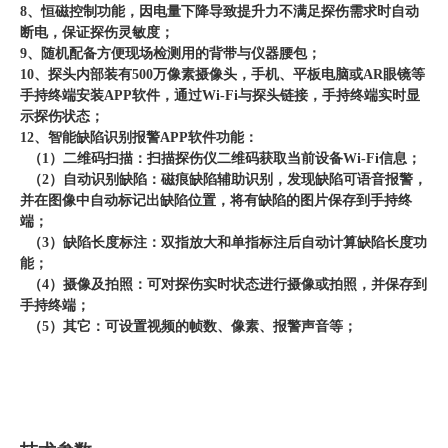
8、恒磁控制功能，因电量下降导致提升力不满足探伤需求时自动
断电，保证探伤灵敏度；
9、随机配备方便现场检测用的背带与仪器腰包；
10、探头内部装有500万像素摄像头，手机、平板电脑或AR眼镜等
手持终端安装APP软件，通过Wi-Fi与探头链接，手持终端实时显
示探伤状态；
12、智能缺陷识别报警APP软件功能：
（1）二维码扫描：扫描探伤仪二维码获取当前设备Wi-Fi信息；
（2）自动识别缺陷：磁痕缺陷辅助识别，发现缺陷可语音报警，
并在图像中自动标记出缺陷位置，将有缺陷的图片保存到手持终
端；
（3）缺陷长度标注：双指放大和单指标注后自动计算缺陷长度功
能；
（4）摄像及拍照：可对探伤实时状态进行摄像或拍照，并保存到
手持终端；
（5）其它：可设置视频的帧数、像素、报警声音等；