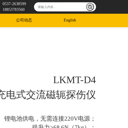
0537-2638599
18853783560
公司动态
English
LKMT-D4
充电式交流磁轭探伤仪
锂电池供电，无需连接220V电源；
提升力≥68.6N（7kg）；