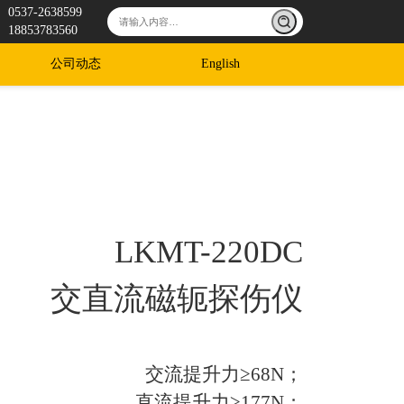
0537-2638599
18853783560
公司动态
English
LKMT-220DC
交直流磁轭探伤仪
交流提升力≥68N；
直流提升力≥177N；