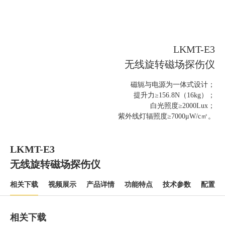
LKMT-E3
无线旋转磁场探伤仪
磁轭与电源为一体式设计；
提升力≥156.8N（16kg）；
白光照度≥2000Lux；
紫外线灯辐照度≥7000μW/c㎡。
LKMT-E3
无线旋转磁场探伤仪
相关下载
视频展示
产品详情
功能特点
技术参数
配置清
相关下载