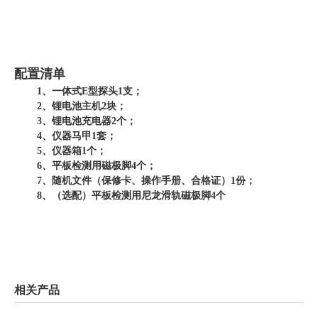
配置清单
1、一体式E型探头1支；
2、锂电池主机2块；
3、锂电池充电器2个；
4、仪器马甲1套；
5、仪器箱1个；
6、平板检测用磁极脚4个；
7、随机文件（保修卡、操作手册、合格证）1份；
8、（选配）平板检测用尼龙滑轨磁极脚4个
相关产品