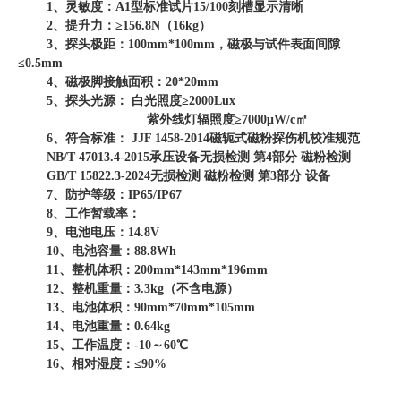
1、灵敏度：A1型标准试片15/100刻槽显示清晰
2、提升力：≥156.8N（16kg）
3、探头极距：100mm*100mm，磁极与试件表面间隙
≤0.5mm
4、磁极脚接触面积：20*20mm
5、探头光源： 白光照度≥2000Lux
紫外线灯辐照度
≥7000μW/c㎡
6、符合标准： JJF 1458-2014磁轭式磁粉探伤机校准规范
NB/T 47013.4-2015承压设备无损检测 第4部分 磁粉检测
GB/T 15822.3-2024无损检测 磁粉检测 第3部分 设备
7、防护等级：IP65/IP67
8、工作暂载率：
9、电池电压：14.8V
10、电池容量：88.8Wh
11、整机体积：200mm*143mm*196mm
12、整机重量：3.3kg（不含电源）
13、电池体积：90mm*70mm*105mm
14、电池重量：0.64kg
15、工作温度：-10～60℃
16、相对湿度：≤90%