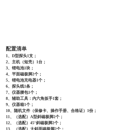
配置清单
1、D型探头1支；
2、主机（短壳）1台；
3、锂电池1块；
4、平面磁极脚2个；
5、锂电池充电器1个；
6、探头线1条；
7、仪器腰包1个；
8、辅助工具：内六角扳手1套；
9、仪器箱1个；
10、随机文件（保修卡、操作手册、合格证）1份；
11、（选配）A型斜磁极脚2个；
12、（选配）45°斜磁极脚2个；
13、（选配）大斜面磁极脚2个；