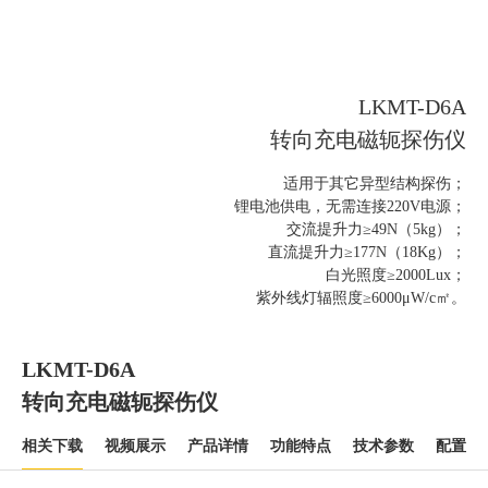
LKMT-D6A
转向充电磁轭探伤仪
适用于其它异型结构探伤；
锂电池供电，无需连接220V电源；
交流提升力≥49N（5kg）；
直流提升力≥177N（18Kg）；
白光照度≥2000Lux；
紫外线灯辐照度≥6000μW/c㎡。
LKMT-D6A
转向充电磁轭探伤仪
相关下载
视频展示
产品详情
功能特点
技术参数
配置清