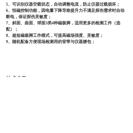
5、可识别仪器空载状态，自动调整电流，防止仪器过载损坏；
6、恒磁控制功能，因电量下降导致提升力不满足探伤需求时自动
断电，保证探伤灵敏度；
7、斜面、曲面、球面3类4种磁极脚，适用更多的检测工件（选
配）；
8、超短磁极脚工作模式，可提高磁场强度、灵敏度；
9、随机配备方便现场检测用的背带与仪器腰包；
技术参数
1、灵敏度：A1型标准试片15/100刻槽显示清晰；
2、提升力： 斜面导脚 ≥78.4N（8kg）；
球型导脚 ≥49N（5kg）；
3、探头极距：22mm—132mm (间距范围可调)；
4、切向磁场强度：
（1）磁极间距75mm：3mT(2.4KA/m)；
（2）磁极间距132mm：1.7mT(1.36KA/m)；
5、探头光源： 白光照度≥2000Lux；