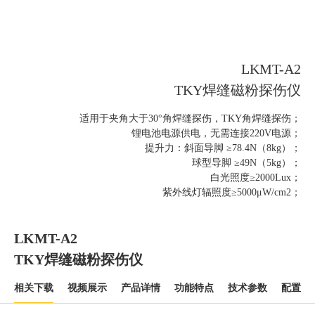
LKMT-A2
TKY焊缝磁粉探伤仪
适用于夹角大于30°角焊缝探伤，TKY角焊缝探伤；
锂电池电源供电，无需连接220V电源；
提升力：斜面导脚 ≥78.4N（8kg）；
球型导脚 ≥49N（5kg）；
白光照度≥2000Lux；
紫外线灯辐照度≥5000μW/cm2；
LKMT-A2
TKY焊缝磁粉探伤仪
相关下载
视频展示
产品详情
功能特点
技术参数
配置清