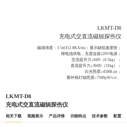
LKMT-D8
充电式交直流磁轭探伤仪
磁场强度：3.5mT(2.8KA/m)；显示缺陷速度快；
锂电池供电，无需连接220V电源；
交流提升力≥84N（8.5kg）；
直流提升力≥304N（31kg）；
白光照度≥4500Lux；
紫外线灯辐照度≥7500μW/c㎡。
LKMT-D8
充电式交直流磁轭探伤仪
相关下载
视频展示
产品详情
功能特点
技术参数
配置清