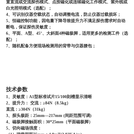
置直流或交流探伤模式、点按磁化或连续磁化工作模式、紫外线或
白光照明模式（选配）；
4、可识别仪器空载状态，自动调整电流，防止仪器过载损坏；
5、恒磁控制功能，因电量下降导致提升力不满足探伤需求时自动
断电，保证探伤灵敏度；
6、平面、A型、45°、大斜面4种磁极脚，适用更多的检测工件（选
配）；
7、随机配备方便现场检测用的背带与仪器腰包；
技术参数
1、灵敏度：A1型标准试片15/100刻槽显示清晰
2、提升力： 交流：≥84N（8.5kg）
直流：≥304N（31kg）
3、探头极距：25mm—217mm (间距范围可调)
4、磁极脚接触面积：30*25mm（平面磁极脚）
5、切向磁场强度：