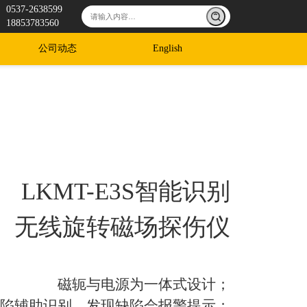
0537-2638599
18853783560
公司动态
English
LKMT-E3S智能识别
无线旋转磁场探伤仪
磁轭与电源为一体式设计；
陷辅助识别，发现缺陷会报警提示；