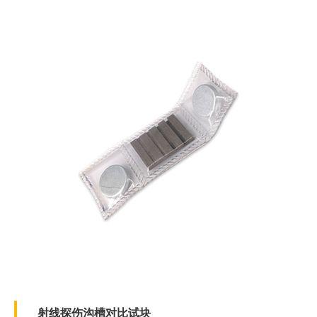
射线探伤沟槽对比试块