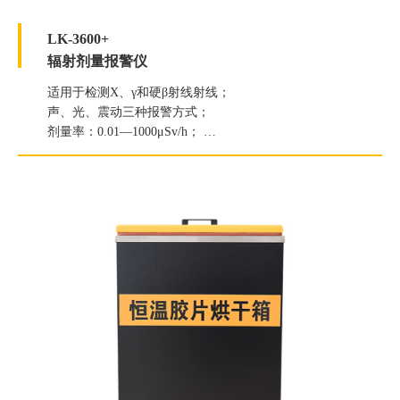
LK-3600+
辐射剂量报警仪
适用于检测X、γ和硬β射线射线；
声、光、震动三种报警方式；
剂量率：0.01—1000μSv/h；
累积剂量：0.01μSv—500.0mSv。