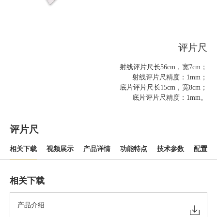
评片尺
射线评片尺长56cm，宽7cm；
射线评片尺精度：1mm；
底片评片尺长15cm，宽8cm；
底片评片尺精度：1mm。
评片尺
相关下载
视频展示
产品详情
功能特点
技术参数
配置清
相关下载
产品介绍