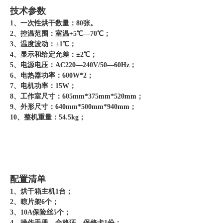
技术参数
1、一次性烘干数量：80张。
2、控温范围：室温+5℃—70℃；
3、温度波动：±1℃；
4、显示和给定允差：±2℃；
5、电源电压：AC220—240V/50—60Hz；
6、电热器功率：600W*2；
7、电机功率：15W；
8、工作室尺寸：605mm*375mm*520mm；
9、外形尺寸：640mm*500mm*940mm；
10、整机重量：54.5kg；
配置清单
1、烘干箱主机1台；
2、晾片架6个；
3、10A保险丝5个；
4、操作手册、合格证、保修卡1份；