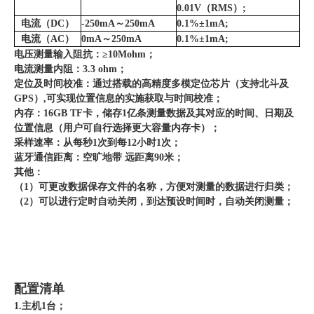
0.01V（RMS）;
电流（DC）
-250mA～250mA
0.1%±1mA;
电流（AC）
0mA～250mA
0.1%±1mA;
电压测量输入阻抗：≥10Mohm；
电流测量内阻：3.3 ohm；
定位及时间校准：通过搭载的高精度多模定位芯片（支持北斗及
GPS）,可实现位置信息的实施获取与时间校准；
内存：16GB TF卡，储存1亿条测量数据及其对应的时间、日期及
位置信息（用户可自行选择更大容量内存卡）；
采样速率：从每秒1次到每12小时1次；
蓝牙通信距离：空旷地带 远距离90米；
其他：
（1）可更改数据保存文件的名称，方便对测量的数据进行归类；
（2）可以进行定时自动关闭，到达预设时间时，自动关闭测量；
配置清单
1.主机1台；