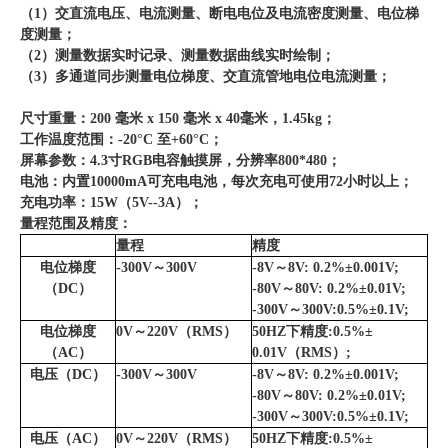
（1）交直流电压、电流测量、断电电位及电流密度测量、电位梯
度测量；
（2）测量数据实时记录、测量数据曲线实时绘制；
（3）多通道同步测量电位梯度、交直流管地电位电流测量；
尺寸重量：200 毫米 x 150 毫米 x 40毫米，1.45kg；
工作温度范围：-20°C 至+60°C；
屏幕参数：4.3寸RGB电容触摸屏，分辨率800*480；
电池：内置10000mA可充电电池，每次充电可使用72小时以上；
充电功率：15W（5V--3A）；
量程范围及精度：
量程
精度
电位梯度
-300V～300V
-8V～8V: 0.2%±0.001V;
（DC）
-80V～80V: 0.2%±0.01V;
-300V～300V:0.5%±0.1V;
电位梯度
0V～220V（RMS）
50HZ下精度:0.5%±
（AC）
0.01V（RMS）;
电压（DC）
-300V～300V
-8V～8V: 0.2%±0.001V;
-80V～80V: 0.2%±0.01V;
-300V～300V:0.5%±0.1V;
电压（AC）
0V～220V（RMS）
50HZ下精度:0.5%±