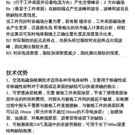
By（行于工件表面并沿着电流方向）产生交替峰谷；Z 方向磁场
Bz（垂直于工件表面）在缺陷端点产生波峰和波谷，波峰和波谷反
映缺陷长度信息。
当工件完好时各磁场分量为零，若有裂 缝存在，工件表面磁场便
会产生变异，仪器探头迅 即将检出的讯号输入计算机分析，经软
件运算后可实时地将裂缝之正确位置长度及深度显示出来。
BZ 对应裂纹的起点及终点，当探头经过裂纹时在起终点出现波
峰，因此测出裂纹长度。
BX 对应电流密度，裂纹加深密度减少，因此测出裂纹的深度。
技术优势
1、交流电磁场检测技术适用各种导电体材料，主要用于铁磁性或
非铁磁性材料对于表面或近表面的缺陷可以快速准确的检出；
2、可穿透涂层检测，无需 被检工件表面涂层，节省了清理表面涂
层作业的时间和费用。对探头与被检工件间的提起不敏感，在检测
过程中探头不需要与被检工件直接接触，与被检工件的表面距离
可以达 10mm（即允许有不超过10mm的不导电涂层）；如喷涂
层、油漆层、环氧树脂胶层、沥青层等涂层下的缺陷；
3、可检测表面350℃高温中的非疲劳裂纹；可用于水下500m深度
结构缺陷检测；