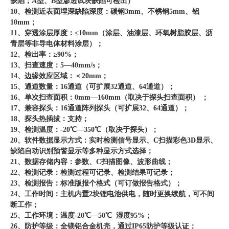
缺陷；A型、B型渗透试块缺陷可检出）
10、检测近表面埋深缺陷深度：碳钢3mm、不锈钢5mm、铝
10mm；
11、穿透涂层厚度：≤10mm（涂层、油漆层、环氧树脂胶层、沥
青层等非导电体材料涂层）；
12、检出率：≥90%；
13、扫查速度：5—40mm/s；
14、边缘效应区域：＜20mm；
15、通道数量：16通道（可扩展32通道、64通道）；
16、单次扫查面积：0mm—160mm（取决于探头扫查面积） ；
17、兼容探头：16通道阵列探头（可扩展32、64通道）；
18、探头热插拔：支持；
19、检测温度：-20℃—350℃（取决于探头）；
20、软件数据显示方式：实时检测信号显示、C扫描彩色3D显示、
缺陷自动识别预警显示等多种显示方式选择；
21、数据存储内容：参数、C扫描图像、波形曲线；
22、检测记录：检测过程可记录、检测结果可记录；
23、检测报告：标准版报个格式（可订做报告格式）；
24、工作时间：主机内置2块锂电池供电，随时更换续航，可不间
断工作；
25、工作环境：温度-20℃—50℃ 湿度95%；
26、防护等级：全镁铝合金机壳，通过IP65防护等级认证；