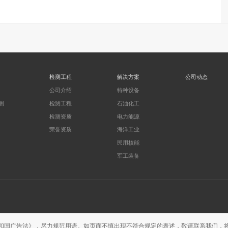
检测工程
解决方案
公司动态
公司介绍
特种设备
测
检测工程
石油化工
检测资质
电力能源
荣誉资质
海洋工业
民用核能
军工装备
和国广告法》，尽力规范用语。如页面不慎出现不符合规定的表述，敬请联系我们，