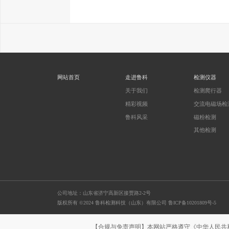
网站首页
走进鲁科
检测仪器
关于我们
检测爬行器
精彩视频
交流电磁场检
鲁科风采
磁粉检测
其他检测
公司地址：山东省济宁高新区接贾路2-2号
版权所有 ©2024 鲁科检测科技（山东）有限公司
鲁ICP备10201809号-5
【合规与免责声明】本网站严格遵守《中华人民共