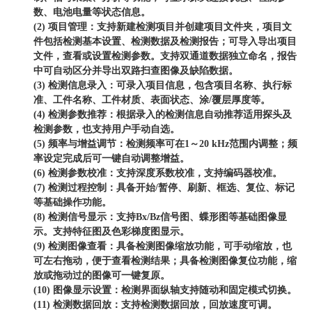
数、电池电量等状态信息。
(2) 项目管理：支持新建检测项目并创建项目文件夹，项目文
件包括检测基本设置、检测数据及检测报告；可导入导出项目
文件，查看或设置检测参数。支持双通道数据独立命名，报告
中可自动区分并导出双路扫查图像及缺陷数据。
(3) 检测信息录入：可录入项目信息，包含项目名称、执行标
准、工件名称、工件材质、表面状态、涂/覆层厚度等。
(4) 检测参数推荐：根据录入的检测信息自动推荐适用探头及
检测参数，也支持用户手动自选。
(5) 频率与增益调节：检测频率可在1～20 kHz范围内调整；频
率设定完成后可一键自动调整增益。
(6) 检测参数校准：支持深度系数校准，支持编码器校准。
(7) 检测过程控制：具备开始/暂停、刷新、框选、复位、标记
等基础操作功能。
(8) 检测信号显示：支持Bx/Bz信号图、蝶形图等基础图像显
示。支持特征图及色彩梯度图显示。
(9) 检测图像查看：具备检测图像缩放功能，可手动缩放，也
可左右拖动，便于查看检测结果；具备检测图像复位功能，缩
放或拖动过的图像可一键复原。
(10) 图像显示设置：检测界面纵轴支持随动和固定模式切换。
(11) 检测数据回放：支持检测数据回放，回放速度可调。