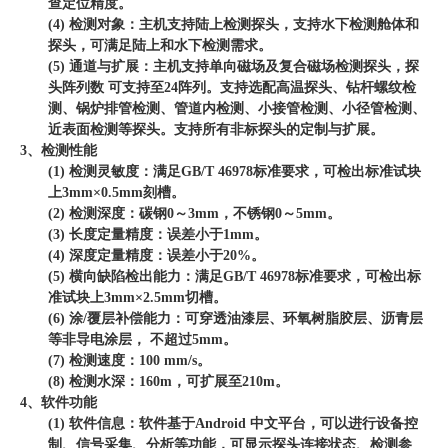
查定位精度。
(4) 检测对象：主机支持陆上检测探头，支持水下检测舱体和
探头，可满足陆上和水下检测需求。
(5) 通道与扩展：主机支持单向磁场及复合磁场检测探头，探
头阵列数 可支持至24阵列。支持选配高温探头、钻杆螺纹检
测、锅炉排管检测、管道内检测、小接管检测、小径管检测、
近表面检测等探头。支持所有非标探头的定制与扩展。
3、检测性能
(1) 检测灵敏度：满足GB/T 46978标准要求，可检出标准试块
上3mm×0.5mm刻槽。
(2) 检测深度：碳钢0～3mm，不锈钢0～5mm。
(3) 长度定量精度：误差小于1mm。
(4) 深度定量精度：误差小于20%。
(5) 横向缺陷检出能力：满足GB/T 46978标准要求，可检出标
准试块上3mm×2.5mm切槽。
(6) 涂/覆层补偿能力：可穿透油漆层、环氧树脂胶层、沥青层
等非导电涂层， 不超过5mm。
(7) 检测速度：100 mm/s。
(8) 检测水深：160m，可扩展至210m。
4、软件功能
(1) 软件信息：软件基于Android 中文平台，可以进行设备控
制、信号采集、分析等功能，可显示探头连接状态、检测参