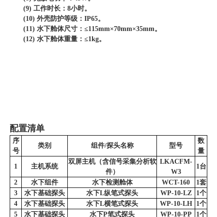
(9) 工作时长：8小时。
(10) 外壳防护等级：IP65。
(11) 水下舱体尺寸：≤115mm×70mm×35mm。
(12) 水下舱体重量：≤1kg。
配置清单
序
数
类别
组件/探头名称
型号
号
量
双屏主机（含信号采集分析软
LKACFM-
1
主机系统
1台
件）
W3
2
水下组件
水下检测舱体
WCT-160
1套
3
水下基础探头
水下L纵笔式探头
WP-10-LZ
1个
4
水下基础探头
水下L横笔式探头
WP-10-LH
1个
5
水下基础探头
水下P笔式探头
WP-10-PP
1个