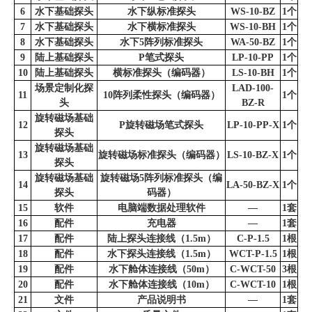
6
水下基础探头
水下纵标准探头
WS-10-BZ
1个
7
水下基础探头
水下横标准探头
WS-10-BH
1个
8
水下基础探头
水下5阵列标准探头
WA-50-BZ
1个
9
陆上基础探头
P笔式探头
LP-10-PP
1个
10
陆上基础探头
横标准探头（编码器）
LS-10-BH
1个
场景定制化探
LAD-100-
11
10阵列柔性探头（编码器）
1个
头
BZ-R
旋转磁场基础
12
P旋转磁场笔式探头
LP-10-PP-X
1个
探头
旋转磁场基础
13
旋转磁场标准探头（编码器）
LS-10-BZ-X
1个
探头
旋转磁场基础
旋转磁场5阵列标准探头（编
14
LA-50-BZ-X
1个
探头
码器）
15
软件
电脑端数据处理软件
—
1套
16
配件
充电器
—
1套
17
配件
陆上探头连接线（1.5m）
C-P-1.5
1根
18
配件
水下探头连接线（1.5m）
WCT-P-1.5
1根
19
配件
水下舱体连接线（50m）
C-WCT-50
3根
20
配件
水下舱体连接线（10m）
C-WCT-10
1根
21
文件
产品说明书
—
1套