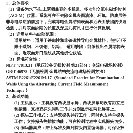
1、总体要求
（1）设备为水下/陆上两栖兼容的多通道、多功能交流电磁场检测
（ACFM）仪器。系统可在不去除金属表面油漆、环氧、防腐层等
非导电涂层的前提下，完成导电金属结构表面和近表面缺陷的快速
检测，并对表面缺陷的长度及深度几何尺寸进行计算反演。
（2）适用材料与缺陷范围：
适用材料：适用于铁磁性和非铁磁性导电金属材料，包括但不
限于碳钢、不锈钢、铝等。 适用缺陷：能够检出金属结构表
面、近表面开口裂纹及其他线性缺陷。
（3）标准符合性：
NB/T 47013.21《承压设备无损检测 第21部分：交流电磁场检测》
GB/T 46978《无损检测 金属结构交流电磁场检测方法》
ASTM E2261/E2261M-17《Standard Practice for Examination of
Welds Using the Alternating Current Field Measurement
Technique 》
2、基础功能
(1) 主机显示：主机设有两块显示屏，两块屏幕均设有独立控
制按键，支持双探头同时工作并分别显示在两块屏幕上。
(2) 探头工作模式：支持双探头并行工作，同时也支持单探头
工作；支持探头热插拔功能，可在检测过程中实现探头切换。
(3) 编码器集成：陆上标准及阵列探头内置编码器，可保证扫