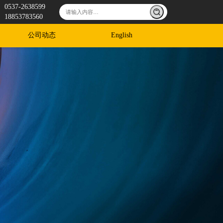
0537-2638599
18853783560
公司动态
English