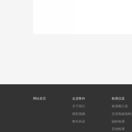
网站首页
走进鲁科
检测仪器
关于我们
检测爬行器
精彩视频
交流电磁场检
鲁科风采
磁粉检测
其他检测