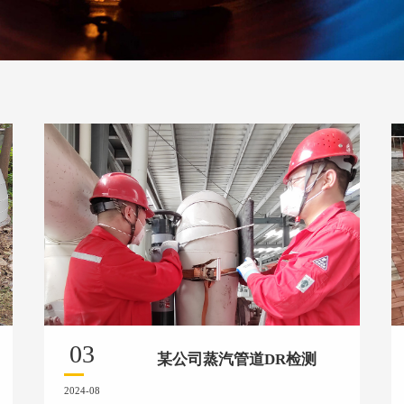
03
某公司蒸汽管道DR检测
2024-08