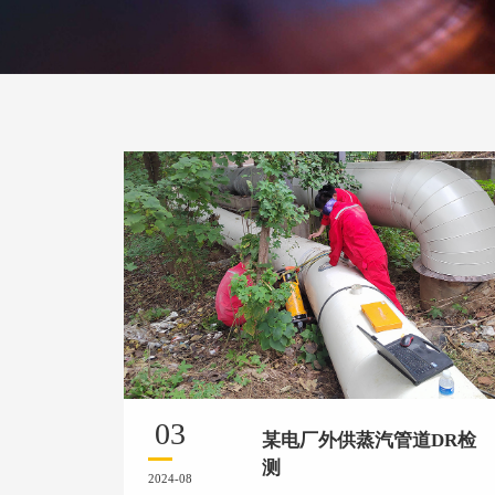
03
某电厂外供蒸汽管道DR检
测
2024-08